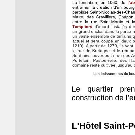
La fondation, en 1060, de
l’a
entraîner la création d’un bour
paroisse Saint-Nicolas-des-Cham
Maire, des Gravilliers, Chapon
entre la rue Saint-Martin et 
Templiers
d’abord instal
lés de
un grand enclos dans la partie n
un vaste ensemble de terrains q
actuel et sera coupé en deux pa
1210). A partir de 1279, ils vont 
la rue de Bretagne et le rempar
Sont ainsi ouvertes la rue des A
Portefoin, Pastou-relle, des H
domaine reste cultivée jusqu’au 
Les lotissements du bour
Le quartier pren
construction de l’
L'Hôtel Saint-P