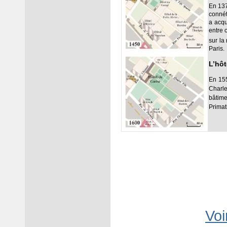
En 137
connét
a acqu
entre 
sur la
Paris.
L’hôt
En 155
Charle
bâtime
Primat
Voi