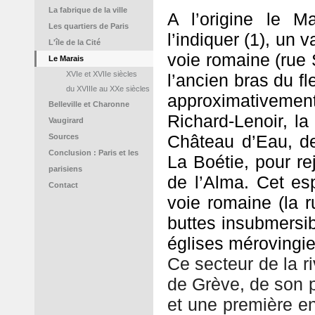
La fabrique de la ville
A l’origine le 
Les quartiers de Paris
l’indiquer (1), un
L'île de la Cité
voie romaine (rue S
Le Marais
XVIe et XVIIe siècles
l’ancien bras du f
du XVIIIe au XXe siècles
approximativemen
Belleville et Charonne
Richard-Lenoir, la
Vaugirard
Château d’Eau, de
Sources
Conclusion : Paris et les
La Boétie, pour re
parisiens
de l’Alma. Cet esp
Contact
voie romaine (la r
buttes insubmersib
églises mérovingie
Ce secteur de la r
de Grève, de son p
et une première en