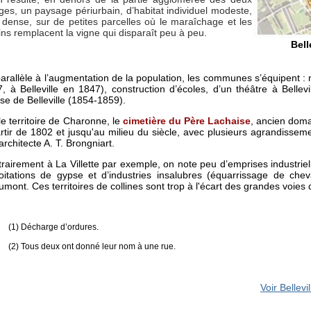
ages, un paysage périurbain, d’habitat individuel modeste,
 dense, sur de petites parcelles où le maraîchage et les
ins remplacent la vigne qui disparaît peu à peu.
Bell
arallèle à l’augmentation de la population, les communes s’équipent :
, à Belleville en 1847), construction d’écoles, d’un théâtre à Bellev
lise de Belleville (1854-1859).
le territoire de Charonne, le
cimetière du Père Lachaise
, ancien dom
rtir de 1802 et jusqu'au milieu du siècle, avec plusieurs agrandisseme
'architecte A. T. Brongniart.
rairement à La Villette par exemple, on note peu d’emprises industrie
oitations de gypse et d’industries insalubres (équarrissage de c
mont. Ces territoires de collines sont trop à l'écart des grandes voie
(1) Décharge d’ordures.
(2) Tous deux ont donné leur nom à une rue.
Voir Bellev