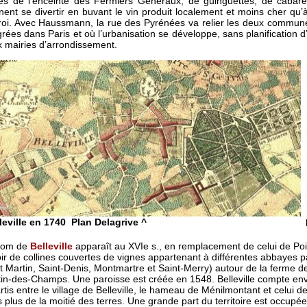
tes de l’enceinte des Fermiers Généraux, de guinguettes, de cabare
nent se divertir en buvant le vin produit localement et moins cher qu’
troi. Avec Haussmann, la rue des Pyrénées va relier les deux commun
grées dans Paris et où l’urbanisation se développe, sans planification
 mairies d’arrondissement.
leville en 1740 Plan Delagrive ^
nom de
Belleville
apparaît au XVIe s., en remplacement de celui de Poit
oir de collines couvertes de vignes appartenant à différentes abbayes p
t Martin, Saint-Denis, Montmartre et Saint-Merry) autour de la ferme d
in-des-Champs. Une paroisse est créée en 1548. Belleville compte env
rtis entre le village de Belleville, le hameau de Ménilmontant et celui d
s plus de la moitié des terres. Une grande part du territoire est occupée