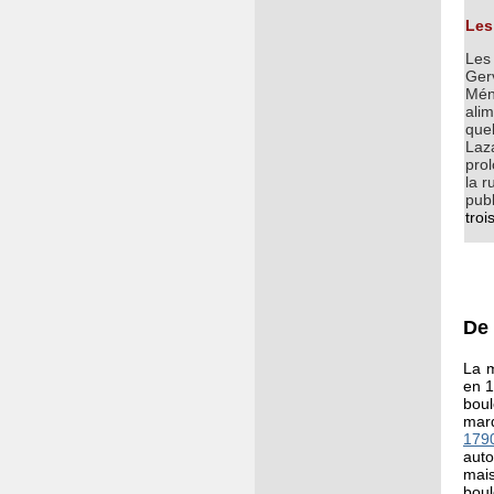
Les
Les
Ger
Mén
ali
quel
Laz
prol
la r
publ
troi
De 
La 
en 1
boul
marq
179
auto
mais
boul