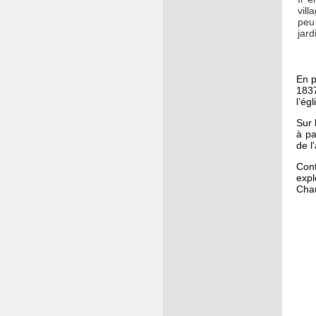
vill
peu
jard
En p
1837
l’ég
Sur 
à pa
de l
Cont
expl
Chau