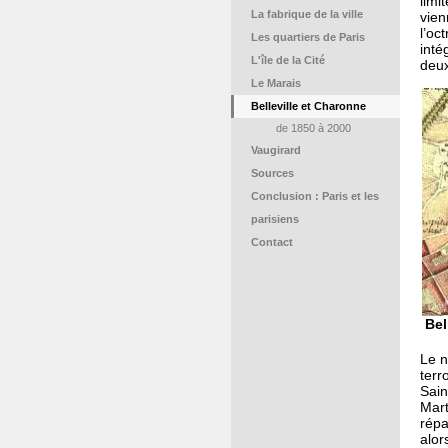
limi
La fabrique de la ville
vien
l’oc
Les quartiers de Paris
inté
L'île de la Cité
deux
Le Marais
Belleville et Charonne
de 1850 à 2000
Vaugirard
Sources
Conclusion : Paris et les
parisiens
Contact
Bel
Le 
terr
Sain
Mart
répa
alor