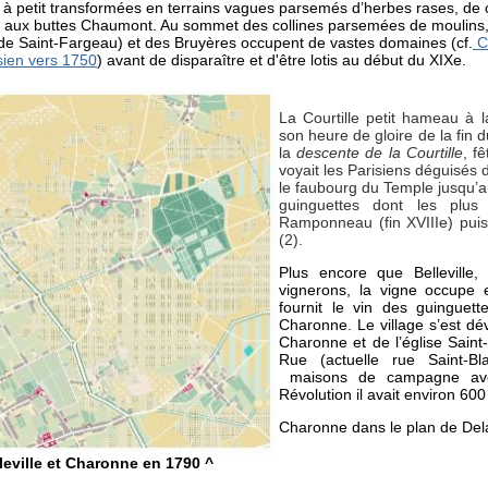
t à petit transformées en terrains vagues parsemés d’herbes rases, de
aux buttes Chaumont. Au sommet des collines parsemées de moulins,
de Saint-Fargeau) et des Bruyères occupent de vastes domaines (cf.
C
sien vers 1750
) avant de disparaître et d'être lotis au début du XIXe.
La Courtille petit hameau à la
son heure de gloire de la fin
la
descente de la Courtille
, f
voyait les Parisiens déguisés d
le faubourg du Temple jusqu’au
guinguettes dont les plus
Ramponneau (fin XVIIIe) puis
(2).
Plus encore que Belleville
vignerons, la vigne occupe 
fournit le vin des guinguett
Charonne. Le village s’est dé
Charonne et de l’église Sain
Rue (actuelle rue Saint-Bla
maisons de campagne avec 
Révolution il avait environ 600
Charonne dans le plan de Dela
leville et Charonne en 1790 ^