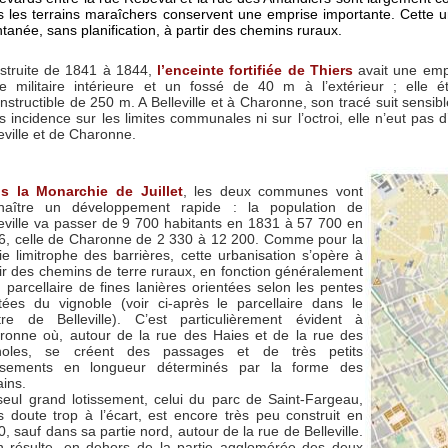
s les terrains maraîchers conservent une emprise importante. Cette ur
tanée, sans planification, à partir des chemins ruraux.
struite de 1841 à 1844,
l’enceinte fortifiée de Thiers
avait une emp
te militaire intérieure et un fossé de 40 m à l’extérieur ; elle 
nstructible de 250 m. A Belleville et à Charonne, son tracé suit sensi
 incidence sur les limites communales ni sur l’octroi, elle n’eut pas d
eville et de Charonne.
s la M
onarchie de Juillet
, les deux communes vont
naître un développement rapide : la population de
leville va passer de 9 700 habitants en 1831 à 57 700 en
6, celle de Charonne de 2 330 à 12 200. Comme pour la
ie limitrophe des barrières, cette urbanisation s’opère à
ir des chemins de terre ruraux, en fonction généralement
 parcellaire de fines lanières orientées selon les pentes
itées du vignoble (voir ci-après le parcellaire dans le
tre de Belleville). C’est particulièrement évident à
ronne où, autour de la rue des Haies et de la rue des
noles, se créent des passages et de très petits
issements en longueur déterminés par la forme des
ains.
seul grand lotissement, celui du parc de Saint-Fargeau,
s doute trop à l’écart, est encore très peu construit en
, sauf dans sa partie nord, autour de la rue de Belleville.
en résulte, en dehors de la partie agglomérée des deux