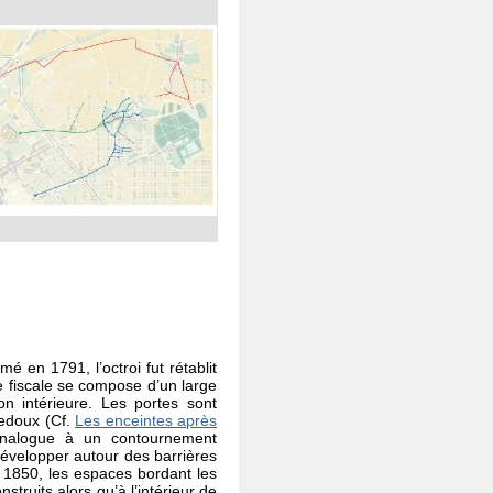
é en 1791, l’octroi fut rétablit
e fiscale se compose d’un large
on intérieure. Les portes sont
Ledoux (Cf.
Les enceintes après
 analogue à un contournement
 développer autour des barrières
en 1850, les espaces bordant les
truits alors qu’à l’intérieur de