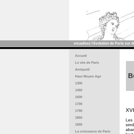
visualisez l'évolution de Paris sur 
Accueil
Le site de Paris
Antiquité
B
Haut Moyen Age
1300
1450
1600
1700
XVI
1790
1850
Les 
simi
1900
aban
La croissance de Paris