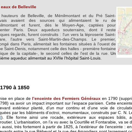
 eaux de Belleville
 hauteurs de Belleville, de Ménilmontant et du Pré Saint-
vais avaient des sources qui alimentaient le ru de
ilmontant et furent, dès le Moyen-Age, captées pour
menter Paris. Deux aqueducs souterrains, dont il reste
ques regards, furent construits : l'un vers la léproserie Saint-
are, l'autre vers Saint-Martin-des-Champs. Le premier,
ongé dans Paris, alimentait les fontaines situées à l'ouest de
ue Saint-Denis, notamment celle des halles - première fontaine
ique de la capitale-, le second celles de l'est de la rue.
Un
sième aqueduc alimentait au XVIIe l'hôpital Saint-Louis.
1790 à 1850
mise en place de
l’enceinte des Fermiers Généraux
en 1790 (supprim
798) va avoir un impact important sur l’espace parisien. Cette enceint
evard extérieur planté, d’un mur continu et d’une voie de circulati
uées par les bâtiments d’octroi, monumentaux, construits par C. N. 
0
). Elle forme ainsi une rocade, extérieure aux espaces bâtis,
routier. L’urbanisation, on l’a vu avec la Courtille et Fontarabie, va se
 aussi, très fortement à partir de 1825, à l’extérieur de l’enceinte : 
evards entre la rue Rébeval et la rue des Amandiers sont largement cons