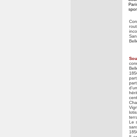
Pari
spon
Con
rou
inco
Sans
Bell
Sou
con
Bel
185
part
part
d’un
hér
cen
Cha
Vig
lot
terr
Le 
san
1850
Il 