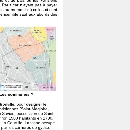
ts et de bals où les Parisiens
à Paris car n’ayant pas à payer
es au moment où celles-ci sont
 d’ensemble sauf aux abords des
Les communes ^
ronville, pour désigner le
arisiennes (Saint-Magloire,
e Savies, possession de Saint-
iron 1500 habitants en 1790,
e La Courtille. La vigne occupe
 par les carrières de gypse,