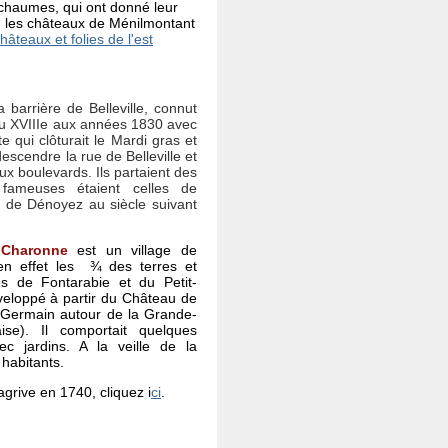
 chaumes, qui ont donné leur
 les châteaux de Ménilmontant
hâteaux et folies de l'est
 barrière de Belleville, connut
 du XVIIIe aux années 1830 avec
ête qui clôturait le Mardi gras et
escendre la rue de Belleville et
x boulevards. Ils partaient des
 fameuses étaient celles de
 de Dénoyez au siècle suivant
,
Charonne
est un village de
en effet les ¾ des terres et
es de Fontarabie et du Petit-
veloppé à partir du Château de
t-Germain autour de la Grande-
ise). Il comportait quelques
jardins. A la veille de la
 habitants.
grive en 1740, cliquez i
ci
.