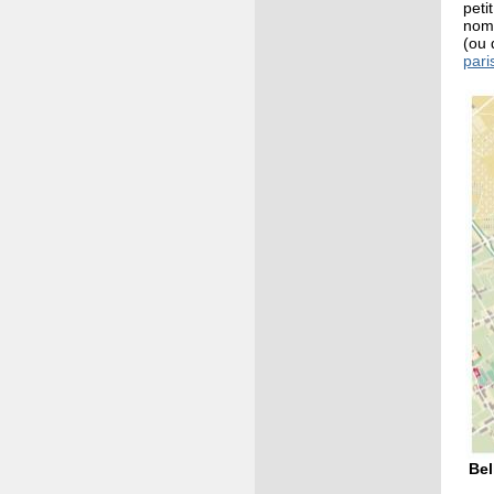
peti
nom 
(ou 
pari
Bel