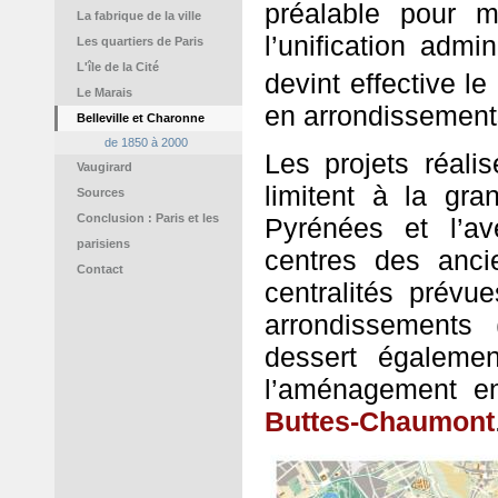
préalable pour 
La fabrique de la ville
l’unification admi
Les quartiers de Paris
L'île de la Cité
devint effective le
Le Marais
en arrondissements
Belleville et Charonne
de 1850 à 2000
Les projets réali
Vaugirard
limitent à la gr
Sources
Conclusion : Paris et les
Pyrénées et l’a
parisiens
centres des anci
Contact
centralités prév
arrondissements 
dessert égalemen
l’aménagement en
Buttes-Chaumont