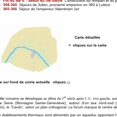
Fin du IIIe s. - début du IVe siècle
Construction du rempart et du pa
358-360
S
éjours de Julien, proclamé empereur en 360 à Lutèce
365-366
Séjour de l'empereur Valentinien 1er
Carte détaillé
< cliquez sur la carte
e sur fond de voirie actuelle cliquez
ici
er
ville romaine se développe
sur
au début du 1
siècle après J.-C. rive gauche,
a Seine (Montagne Sainte-Geneviève), autour d'un axe nord-sud (r
in), le "Cardo", selon un plan orthogonal. Le forum marque le centre de
s établissements thermaux sont alimentés par un aqueduc apportant l