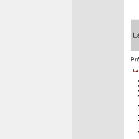
L
Pr
- La