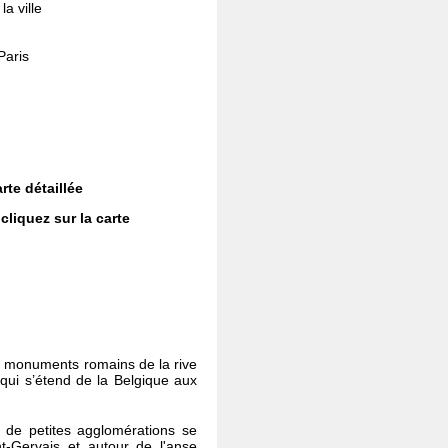
a ville
Paris
rte détaillée
cliquez sur la carte
 les monuments romains de la rive
 qui s’étend de la Belgique aux
: de petites agglomérations se
t-Gervais et autour de l'anse