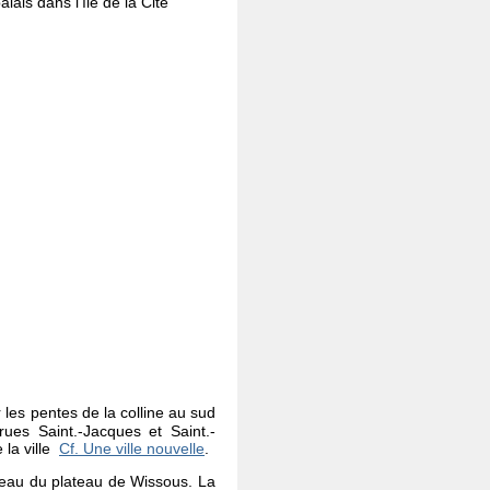
lais dans l’île de la Cité
e
 les pentes de la colline au sud
ues Saint.-Jacques et Saint.-
 la ville
Cf. Une ville nouvelle
.
'eau du plateau de Wissous. La