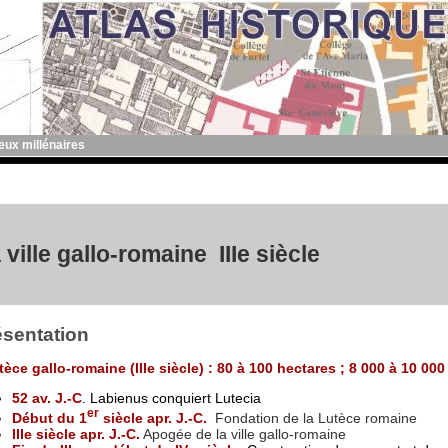
deux millénaires
 ville gallo-romaine IIIe siècle
ésentation
tèce gallo-romaine (IIIe siècle) : 80 à 100 hectares ; 8 000 à 10 00
52 av. J.-C
.
Labienus conquiert Lutecia
er
Début du 1
siècle apr. J.-C.
Fondation de la Lutèce romaine
IIIe siècle apr. J.-C.
Apogée de la ville gallo-romaine