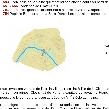
583
Forte crue de la Seine qui reprend son ancien cours au nord de l
651 - 656
Fondation de l’Hôtel-Dieu
751
Les Carolingiens délaissent Paris au profit d'Aix-la-Chapelle
754
Pépin le Bref est sacré à Saint-Denis. Les pippinides comtes de 
Ca
< 
e aux invasions venues de l’est, la ville se restreint à l’île de la Cité ;
he sont en ruines. Clovis fait de Paris la capitale du royaume Franc
e
nées, elle le demeurera jusqu'au début du VII
siècle au moins.
 son règne, on note le début d’une urbanisation de la rive droite 
loppent sur les monceaux de Saint-Germain-l’Auxerrois et de Sain