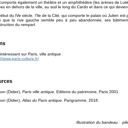
 comporte également un théâtre et un amphithéâtre (les arènes de Lut
ées en dehors de la ville, au sud le long du Cardo et dans ce qui devie
ébut du IVe siècle, l’île de la Cité, qui comporte le palais où Julien est
rs que la rive gauche semble peu à peu abandonnée, ses bâtiments
truction du rempart
.
ens
 intéressant sur Paris, ville antique :
://www.paris.culture.fr/
urces
on (Didier),
Paris ville antique
, Editions du patrimoine, Paris 2001.
on (Didier),
Atlas du Paris antique
, Parigramme, 2018.
Illustration du bandeau : p
i