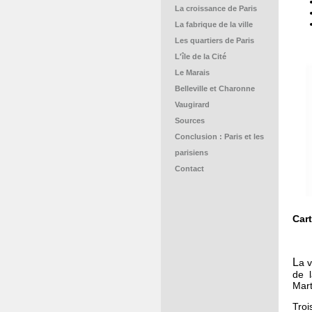
La croissance de Paris
La fabrique de la ville
Les quartiers de Paris
L'île de la Cité
Le Marais
Belleville et Charonne
Vaugirard
Sources
Conclusion : Paris et les
parisiens
Contact
Cart
L
a 
de l
Mart
Troi