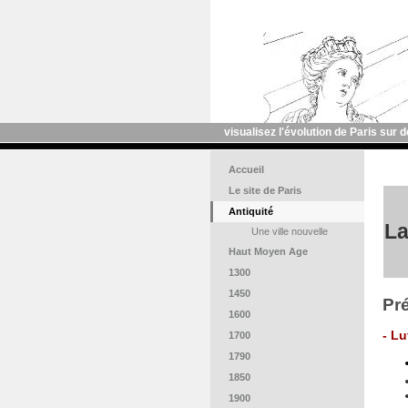
visualisez l'évolution de Paris sur 
Accueil
Le site de Paris
Antiquité
La
Une ville nouvelle
Haut Moyen Age
1300
1450
Pr
1600
- Lu
1700
1790
1850
1900