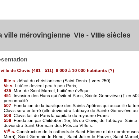
a ville mérovingienne VIe - VIIIe siècles
ésentation
 ville de Clovis (481 - 511), 8 000 à 10 000 habitants (?)
IIIIe s
.
début du christianisme (Saint Denis
† vers 250)
Ve s.
Lutèce devient peu à peu Paris,
435
4
Mort de
Saint Marcel, huitième évêque
451
Invasion des Huns qui évitent Paris, Sainte Geneviève († en 502)
personnalité
507
Fondation de la basilique des Saints-Apôtres qui accueille la t
Clovis sera enterré (elle deviendra l'abbaye de Sainte-Geneviève au 
508
Clovis fait de Paris la capitale du royaume Franc
556
Fondation par Childebert 1er, fils de Clovis, de l'abbaye Sainte-
deviendra Saint-Germain-des Près au VIIIe s.
e
VI
s
Construction de la cathédrale Saint-Etienne et de nombreuses é
.
Merri),
Saint-Germain-le-Rond, Saint-Julien-le-Pauvre, Saint-Marcel,