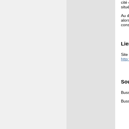
cité
situ
Au d
alo
cons
Li
Site
http
So
Buss
Buss