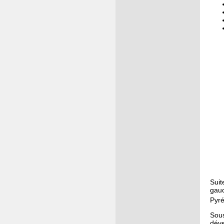
Suit
gauc
Pyré
Sous
déve