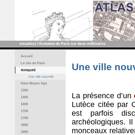
visualisez l'évolution de Paris sur deux millénaires
Accueil
Le site de Paris
Une ville nou
Antiquité
Une ville nouvelle
Haut Moyen Age
1300
La présence d’un
1450
Lutèce citée par 
1600
est parfois di
1700
1790
archéologiques. Il 
1850
monceaux relative
1900