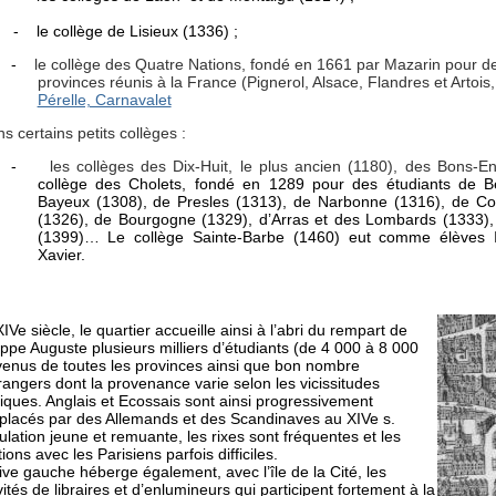
-
le collège de Lisieux (1336) ;
-
le collège des Quatre Nations, fondé en 1661 par Mazarin pour d
provinces réunis à la France (Pignerol, Alsace, Flandres et Artois
Pérelle, Carnavalet
ns certains petits collèges :
-
les collèges des Dix-Huit, le plus ancien (1180), des Bons-E
collège des Cholets, fondé en 1289 pour des étudiants de B
Bayeux (1308), de Presles (1313), de Narbonne (1316), de Cor
(1326), de Bourgogne (1329), d’Arras et des Lombards (1333)
(1399)… Le collège Sainte-Barbe (1460) eut comme élèves 
Xavier.
IVe siècle, le quartier accueille ainsi à l’abri du rempart de
ippe Auguste plusieurs milliers d’étudiants (de 4 000 à 8 000
venus de toutes les provinces ainsi que bon nombre
rangers dont la provenance varie selon les vicissitudes
tiques. Anglais et Ecossais sont ainsi progressivement
placés par des Allemands et des Scandinaves au XIVe s.
lation jeune et remuante, les rixes sont fréquentes et les
tions avec les Parisiens parfois difficiles.
ive gauche héberge également, avec l’île de la Cité, les
vités de libraires et d’enlumineurs qui participent fortement à la