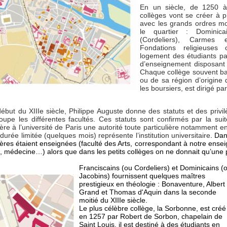
En un siècle, de 1250 
collèges vont se créer à p
avec les grands ordres mon
le quartier : Dominicai
(Cordeliers), Carmes e
Fondations religieuses 
logement des étudiants pau
d’enseignement disposant
Chaque collège souvent ba
ou de sa région d’origine
les boursiers, est dirigé pa
ébut du XIIIe siècle, Philippe Auguste donne des statuts et des privil
oupe les différentes facultés. Ces statuts sont confirmés par la sui
ère à l’université de Paris une autorité toute particulière notamment e
durée limitée (quelques mois) représente l’institution universitaire
. Dan
ères étaient enseignées (faculté des Arts, correspondant à notre ense
t, médecine…) alors que dans les petits collèges on ne donnait qu’une
Franciscains (ou Cordeliers) et Dominicains (
Jacobins) fournissent quelques maîtres
prestigieux en théologie : Bonaventure, Albert 
Grand et Thomas d'Aquin dans la seconde
moitié du XIIIe siècle.
Le plus célèbre collège, la Sorbonne, est créé
en 1257 par Robert de Sorbon, chapelain de
Saint Louis,
il est destiné à des étudiants en