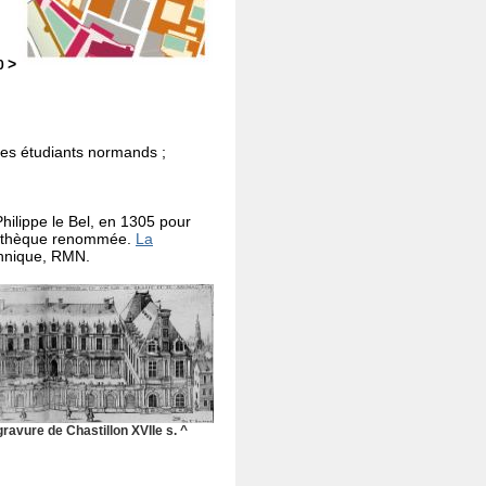
>
00
des étudiants normands ;
Philippe le Bel, en 1305 pour
iothèque renommée.
La
chnique, RMN.
ravure de Chastillon XVIIe s. ^