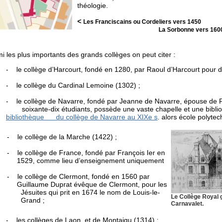
théologie.
<
Les Franciscains ou Cordeliers vers 1450
La Sorbonne vers 16
i les plus importants des grands collèges on peut citer :
-
le collège d’Harcourt, fondé en 1280, par Raoul d’Harcourt pour 
-
le collège du Cardinal Lemoine (1302) ;
-
le collège de Navarre, fondé par Jeanne de Navarre, épouse de 
soixante-dix étudiants, possède une vaste chapelle et une bibl
bibliothèque du collège de Navarre au XIXe s
. alors école polyte
-
le collège de la Marche (1422) ;
-
le collège de France, fondé par François Ier en
1529, comme lieu d’enseignement uniquement
-
le collège de Clermont, fondé en 1560 par
Guillaume Duprat évêque de Clermont, pour les
Jésuites qui prit en 1674 le nom de Louis-le-
Le Collège Royal g
Grand ;
Carnavalet.
-
les collèges de Laon et de Montaigu (1314) ;