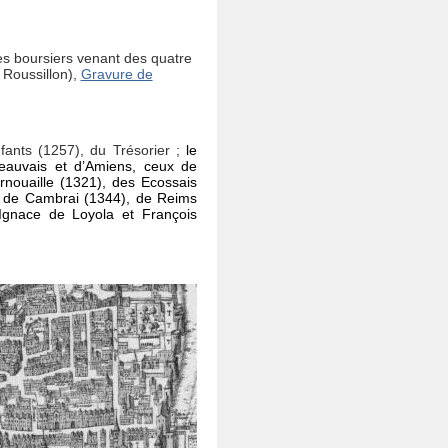
es boursiers venant des quatre
, Roussillon),
Gravure de
nfants (1257), du Trésorier ;
le
eauvais et d’Amiens, ceux de
nouaille (1321), des Ecossais
, de Cambrai (1344), de Reims
Ignace de Loyola et François