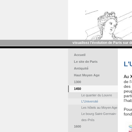
visualisez l'évolution de Paris sur 
Accueil
Le site de Paris
L'
Antiquité
Haut Moyen Age
Au X
de l
1300
des 
1450
peup
part
Le quartier du Louvre
l’ha
L'Université
Les hôtels au Moyen Age
Pour
fon
Le bourg Saint-Germain-
des-Prés
1600