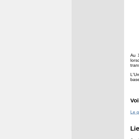
Au X
lors
tran
L'Un
bas
Voi
Le q
Li