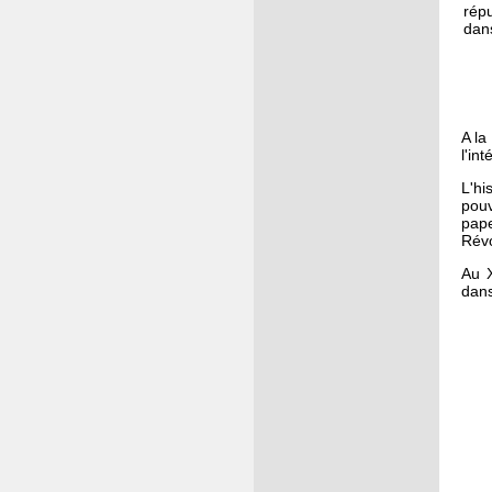
répu
dan
L'
A la
l'in
L'hi
pouv
pape
Révo
Au X
dans
Pl