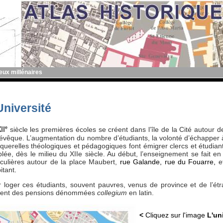
deux millénaires
Université
e
siècle les premières écoles se créent dans l’île de la Cité autour 
II
’évêque. L’augmentation du nombre d’étudiants, la volonté d’échapper à
querelles théologiques et pédagogiques font émigrer clercs et étudiant
lée, dès le milieu du XIIe siècle. Au début, l’enseignement se fait e
iculières autour de la place Maubert,
rue Galande, rue du Fouarre,
e
bitant
.
 loger ces étudiants, souvent pauvres, venus de province et de l’é
dent des pensions dénommées
collegium
en latin.
<
Cliquez sur l'image
L'un