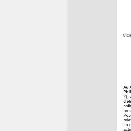
Cito
Au X
Phil
?), 
d’ét
poli
rem
Popu
rela
La r
acti