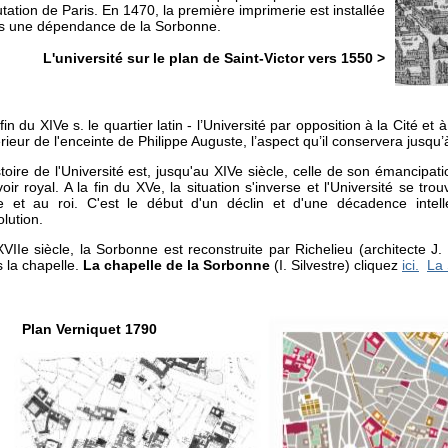
tation de Paris. En 1470, la première imprimerie est installée
s une dépendance de la Sorbonne.
université sur le plan de Saint-Victor vers 1550 >
 fin du XIVe s. le quartier latin - l’Université par opposition à la Cité et à l
térieur de l'enceinte de Philippe Auguste, l’aspect qu’il conservera jusqu’à
stoire de l'Université est,
jusqu'au XIVe siècle,
celle de son émancipati
oir royal. A la fin du XVe, la situation s'inverse et l'Université se t
 et au roi. C'est le début d'un déclin et d'une décadence intelle
lution.
VIIe siècle, la Sorbonne est reconstruite par Richelieu (architecte 
 la chapelle.
La chapelle de la Sorbonne
(I. Silvestre) cliquez
ici.
La
an Verniquet
1790