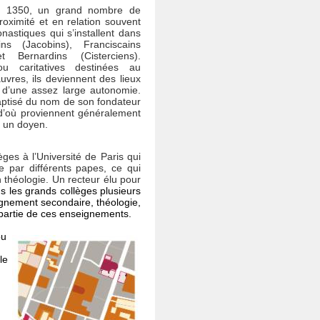
à 1350, un grand nombre de
roximité et en relation souvent
astiques qui s’installent dans
ns (Jacobins), Franciscains
t Bernardins (Cisterciens).
ou caritatives destinées au
vres, ils deviennent des lieux
 d’une assez large autonomie.
ptisé du nom de son fondateur
 d’où proviennent généralement
r un doyen.
èges à l’Université de Paris qui
te par différents papes, ce qui
n théologie. Un recteur élu pour
s les grands collèges plusieurs
ignement secondaire, théologie,
 partie de ces enseignements.
ou
le