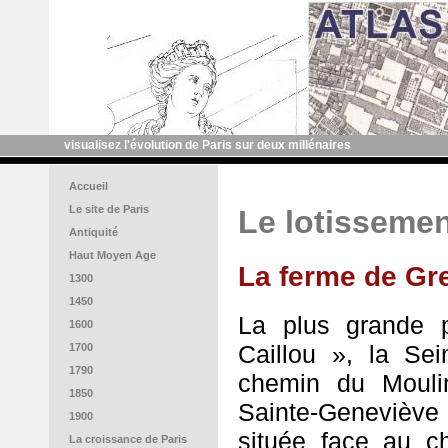
visualisez l'évolution de Paris sur deux millénaires
Accueil
Le site de Paris
Le lotissemen
Antiquité
Haut Moyen Age
La ferme de Gr
1300
1450
La plus grande p
1600
Caillou », la Sei
1700
1790
chemin du Mouli
1850
Sainte-Geneviève
1900
située face au c
La croissance de Paris