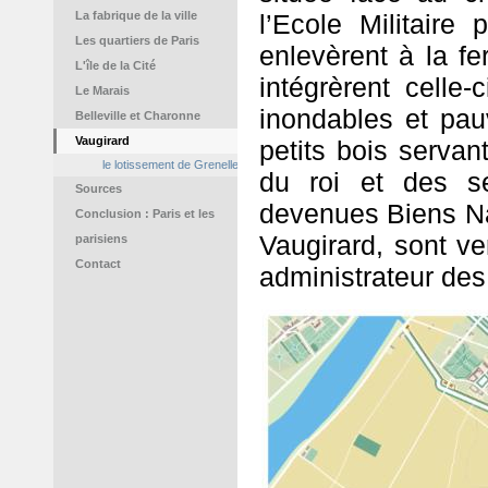
La fabrique de la ville
l’Ecole Militaire
Les quartiers de Paris
enlevèrent à la fe
L'île de la Cité
intégrèrent celle-
Le Marais
inondables et pau
Belleville et Charonne
Vaugirard
petits bois servan
le lotissement de Grenelle
du roi et des se
Sources
devenues Biens Na
Conclusion : Paris et les
Vaugirard, sont 
parisiens
Contact
administrateur de