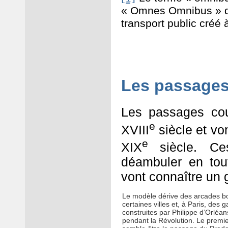
« Omnes Omnibus » dev
transport public créé 
Les passages
Les passages cou
e
XVIII
siècle et vo
e
XIX
siècle. C
déambuler en toute
vont connaître un 
Le modèle dérive des arcades bo
certaines villes et, à Paris, des 
construites par Philippe d’Orléan
pendant la Révolution. Le premi