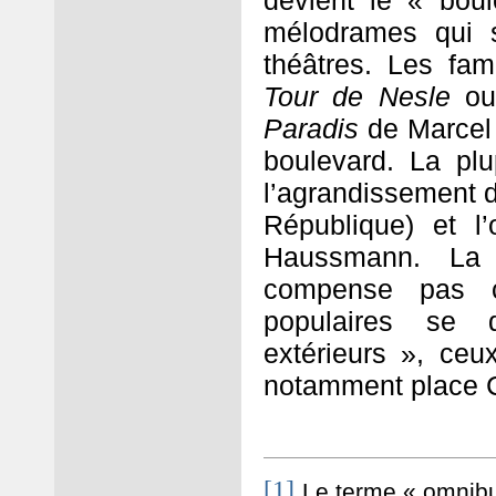
devient le « bou
mélodrames qui 
théâtres. Les fam
Tour de Nesle
o
Paradis
de Marcel 
boulevard. La plu
l’agrandissement d
République) et l
Haussmann. La 
compense pas ce
populaires se 
extérieurs », ceu
notamment place Cl
[1]
Le terme « omnib