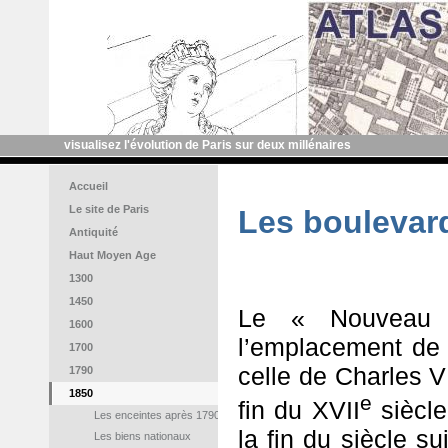
visualisez l'évolution de Paris sur deux millénaires
Accueil
Le site de Paris
Les boulevar
Antiquité
Haut Moyen Age
1300
1450
Le « Nouveau 
1600
l’emplacement de l
1700
celle de Charles V
1790
1850
e
fin du XVII
siècle
Les enceintes après 1790
la fin du siècle su
Les biens nationaux