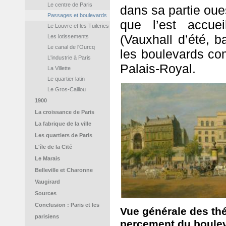
Le centre de Paris
dans sa partie oue
Passages et boulevards
que l’est accuei
Le Louvre et les Tuileries
(Vauxhall d’été, b
Les lotissements
Le canal de l'Ourcq
les boulevards co
L'industrie à Paris
Palais-Royal.
La Villette
Le quartier latin
Le Gros-Caillou
1900
La croissance de Paris
La fabrique de la ville
Les quartiers de Paris
L'île de la Cité
Le Marais
Belleville et Charonne
Vaugirard
Sources
Conclusion : Paris et les
Vue générale des thé
parisiens
percement du boulev