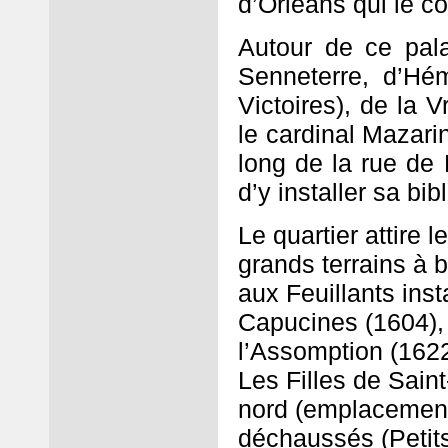
d’Orléans qui le c
Autour de ce pala
Senneterre, d’Hé
Victoires), de la 
le cardinal Mazarin
long de la rue de
d’y installer sa bi
Le quartier attire l
grands terrains à 
aux Feuillants inst
Capucines (1604), 
l’Assomption (1622
Les Filles de Sain
nord (emplacement 
déchaussés (Petit