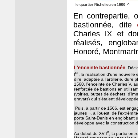
l
e quartier Richel
En contrepartie, 
bastionnée, dite
Charles IX et do
réalisés, englob
Honoré, Montmartre
L’enceinte bastionnée
.
Décid
er
I
,
la réalisation d’une nouvelle 
dire adaptée à l’artillerie, dure 
1560, l’enceinte de Charles V, au 
renforcée de bastions en utilisa
(voiries, buttes de déchets, d’im
gravats) qui s’étaient développées
Puis, à partir de 1566, est enga
jaunes », à l’ouest, de l’extrémité
porte Saint-Denis en englobant 
développe avec la construction d
e
Au début du XVII
, la partie entr