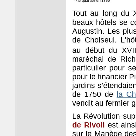
^ le quartier en 1790
Tout au long du X
beaux hôtels se co
Augustin. Les plus
de Choiseul. L’hôt
au début du XVII
maréchal de Rich
particulier pour s
pour le financier 
jardins s’étendaien
de 1750 de
la Ch
vendit au fermier g
La Révolution sup
de Rivoli
est ains
sur le Manège des