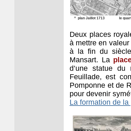
^ plan Jaillot 1713
le quar
Deux places royal
à mettre en valeur
à la fin du siècl
Mansart. La
plac
d’une statue du
Feuillade, est co
Pomponne et de Ra
pour devenir symét
La formation de la