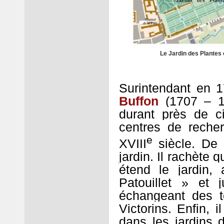
Le Jardin des Plantes
S
urintendant
en 1
Buffon
(1707 – 17
durant près de ci
centres de reche
e
XVIII
siècle. De 
jardin. Il rachète 
étend le jardin,
Patouillet » et 
échangeant des te
Victorins. Enfin, 
dans les jardins d