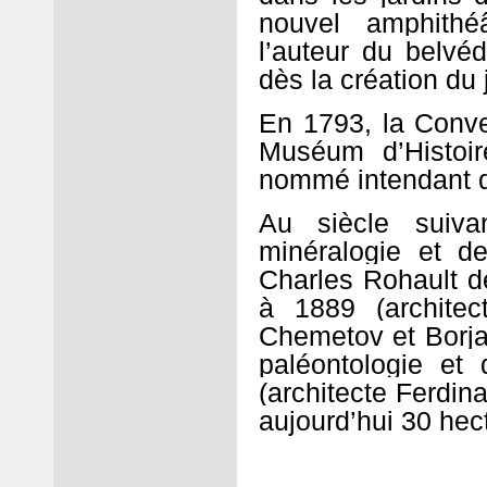
nouvel amphithé
l’auteur du belv
dès la création du 
En 1793, la Conven
Muséum d’Histoire
nommé intendant d
Au siècle suiva
minéralogie et d
Charles Rohault de
à 1889 (archite
Chemetov et Borja
paléontologie e
(architecte Ferdin
aujourd’hui 30 hec