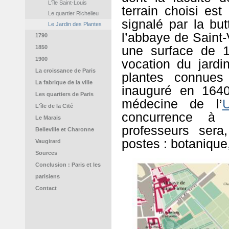
L'île Saint-Louis
terrain choisi est
Le quartier Richelieu
signalé par la bu
Le Jardin des Plantes
l’abbaye de Saint-
1790
une surface de 1
1850
1900
vocation du jardin
La croissance de Paris
plantes connues
La fabrique de la ville
inauguré en 1640
Les quartiers de Paris
médecine de l’
L'île de la Cité
concurrence à
Le Marais
professeurs sera,
Belleville et Charonne
postes : botanique
Vaugirard
Sources
Conclusion : Paris et les
parisiens
Contact