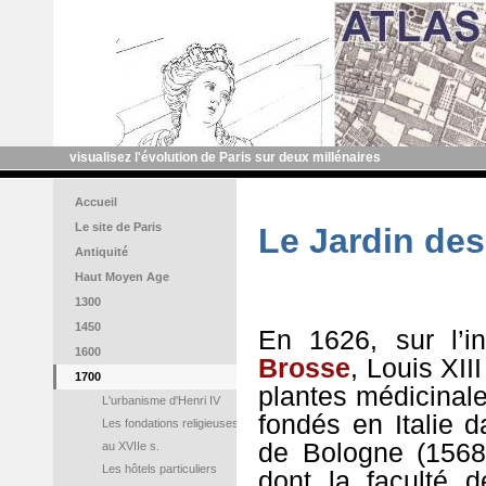
visualisez l'évolution de Paris sur deux millénaires
Accueil
Le site de Paris
Le Jardin des
Antiquité
Haut Moyen Age
1300
1450
En 1626, sur l’i
1600
Brosse
, Louis XII
1700
plantes médicinal
L'urbanisme d'Henri IV
fondés en Italie 
Les fondations religieuses
de Bologne (1568)
au XVIIe s.
Les hôtels particuliers
dont la faculté 